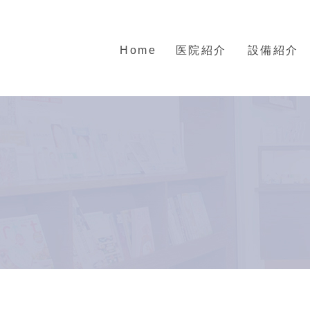
Home
医院紹介
設備紹介
スタッフ紹
一般歯科
小児歯科・妊婦さん
医院紹介
介
イ
高齢者の方の治療・入れ歯
ト