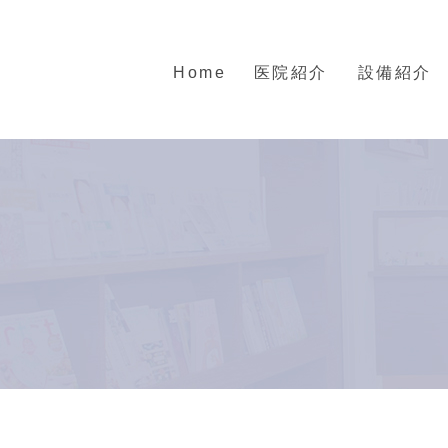
Home
医院紹介
設備紹介
スタッフ紹
一般歯科
小児歯科・妊婦さん
医院紹介
介
イ
高齢者の方の治療・入れ歯
ト