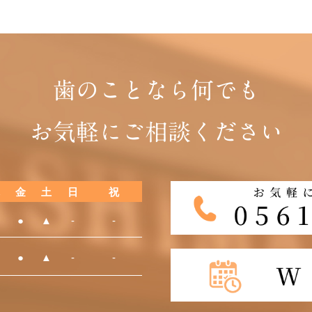
歯のことなら何でも
お気軽にご相談ください
金
土
日
祝
●
▲
-
-
●
▲
-
-